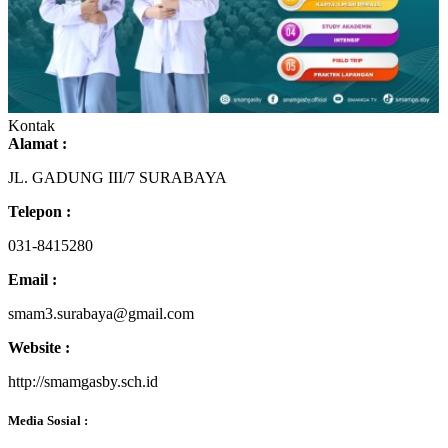
Kontak
Alamat :
JL. GADUNG III/7 SURABAYA
Telepon :
031-8415280
Email :
smam3.surabaya@gmail.com
Website :
http://smamgasby.sch.id
Media Sosial :