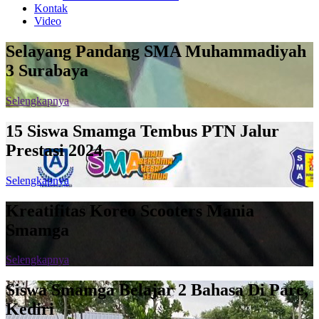
Kontak
Video
Selayang Pandang SMA Muhammadiyah
3 Surabaya
Selengkapnya
15 Siswa Smamga Tembus PTN Jalur
Prestasi 2024
Selengkapnya
Kreatifitas Koreo Scooters Mania
Smamga
Selengkapnya
Siswa Smamga Belajar 2 Bahasa Di Pare,
Kediri