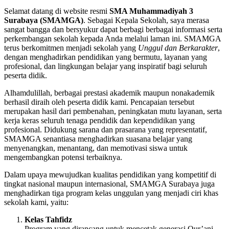
Selamat datang di website resmi
SMA Muhammadiyah 3
Surabaya (SMAMGA)
. Sebagai Kepala Sekolah, saya merasa
sangat bangga dan bersyukur dapat berbagi berbagai informasi serta
perkembangan sekolah kepada Anda melalui laman ini. SMAMGA
terus berkomitmen menjadi sekolah yang
Unggul dan Berkarakter
,
dengan menghadirkan pendidikan yang bermutu, layanan yang
profesional, dan lingkungan belajar yang inspiratif bagi seluruh
peserta didik.
Alhamdulillah, berbagai prestasi akademik maupun nonakademik
berhasil diraih oleh peserta didik kami. Pencapaian tersebut
merupakan hasil dari pembenahan, peningkatan mutu layanan, serta
kerja keras seluruh tenaga pendidik dan kependidikan yang
profesional. Didukung sarana dan prasarana yang representatif,
SMAMGA senantiasa menghadirkan suasana belajar yang
menyenangkan, menantang, dan memotivasi siswa untuk
mengembangkan potensi terbaiknya.
Dalam upaya mewujudkan kualitas pendidikan yang kompetitif di
tingkat nasional maupun internasional, SMAMGA Surabaya juga
menghadirkan tiga program kelas unggulan yang menjadi ciri khas
sekolah kami, yaitu:
Kelas Tahfidz
Program yang dirancang untuk mencetak generasi Qur’ani