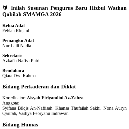
🔰
Inilah Susunan Pengurus Baru Hizbul Wathan
Qobilah SMAMGA 2026
Ketua Adat
Febian Rinjani
Pemangku Adat
Nur Laili Nadia
Sekretaris
Azkafia Nafisa Putri
Bendahara
Qiara Dwi Rahma
Bidang Perkaderan dan Diklat
Koordinator:
Aisyah Firlyandini Az-Zahra
Anggota:
Syifana Bilqis An-Nafiisah, Khansa Thufailah Sakhi, Nona Auryn
Qarirah, Vashya Febryanu Indrawan
Bidang Humas