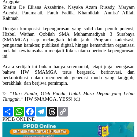
Anggota:
Shafira De Elliana Azzahrine, Nayaka Azam Rusady, Maryam
Adenisti Paramajati, Farah Fadilla Khamiidah, Annisa’ Afifah
Rahmah
Dengan komposisi kepengurusan yang solid dan penuh potensi,
Hizbul Wathan Qobilah SMA Muhammadiyah 3 Surabaya
(SMAMGA) siap melangkah lebih jauh. Program kaderisasi,
penguatan karakter, publikasi digital, hingga kemandirian organisasi
melalui kewirausahaan menjadi fokus utama periode kepengurusan
ini.
Acara sertijab ini bukan hanya seremonial, tetapi juga penegasan
bahwa HW SMAMGA terus bergerak, berinovasi, dan
berkontribusi dalam membentuk generasi muda yang tangguh,
berakhlak, dan berjiwa pemimpin.
✨
“Dari Pandu, Oleh Pandu, Untuk Masa Depan yang Lebih
Tangguh.”
HW SMAMGA, YESS! (cl)
Share
WhatsApp
Facebook
Telegram
Threads
Copy
Link
PPDB ONLINE