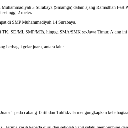
uhammadiyah 3 Surabaya (Smamga) dalam ajang Ramadhan Fest PDM S
 setinggi 2 meter.
tempat di SMP Muhammadiyah 14 Surabaya.
mulai TK, SD/MI, SMP/MTs, hingga SMA/SMK se-Jawa Timur. Ajang ini m
berbagai gelar juara, antara lain:
aih Juara 1 pada cabang Tartil dan Tahfidz. Ia mengungkapkan kebahagia
idz. Terima kasih kepada guru dan sekolah yang selalu membimbing dan