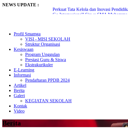
NEWS UPDATE :
Perkuat Tata Kelola dan Inovasi Pendid
Go Internasional! Siswa SMA Muhammadi
Terus meroket, 51 Siswa SMA Muhammad
142 Generasi Qur’ani Smamga Diwisuda, 
Siswa Smamga Surabaya Lakukan Industria
Profil Smamga
Dzaki-Dzaka Siswa Smamga Kembar yan
VISI - MISI SEKOLAH
Smamga Umumkan 20 Siswa Lolos PTN Ja
Struktur Organisasi
Lantunan Ayat Suci Menggema di Udara,
Kesiswaan
Punya Kemampuan Tilawah yang Baik, Ti
Program Unggulan
Keren! Munaqosyah Al-Quran SMAMGA Di
Prestasi Guru & Siswa
Ekstrakurikuler
E-Learning
Informasi
Pendaftaran PPDB 2024
Artikel
Berita
Galeri
KEGIATAN SEKOLAH
Kontak
Video
Berita