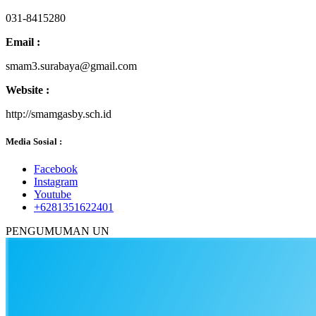
031-8415280
Email :
smam3.surabaya@gmail.com
Website :
http://smamgasby.sch.id
Media Sosial :
Facebook
Instagram
Youtube
+6281351622401
PENGUMUMAN UN