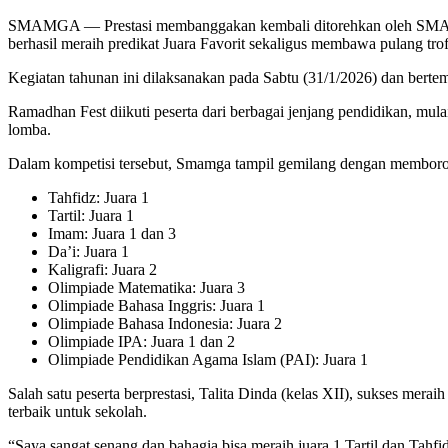
SMAMGA — Prestasi membanggakan kembali ditorehkan oleh SMA M
berhasil meraih predikat Juara Favorit sekaligus membawa pulang trofi
Kegiatan tahunan ini dilaksanakan pada Sabtu (31/1/2026) dan ber
Ramadhan Fest diikuti peserta dari berbagai jenjang pendidikan, 
lomba.
Dalam kompetisi tersebut, Smamga tampil gemilang dengan memborong 
Tahfidz: Juara 1
Tartil: Juara 1
Imam: Juara 1 dan 3
Da’i: Juara 1
Kaligrafi: Juara 2
Olimpiade Matematika: Juara 3
Olimpiade Bahasa Inggris: Juara 1
Olimpiade Bahasa Indonesia: Juara 2
Olimpiade IPA: Juara 1 dan 2
Olimpiade Pendidikan Agama Islam (PAI): Juara 1
Salah satu peserta berprestasi, Talita Dinda (kelas XII), sukses mer
terbaik untuk sekolah.
“Saya sangat senang dan bahagia bisa meraih juara 1 Tartil dan Tahf