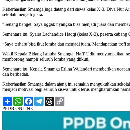
Keberhasilan Smamga juga datang dari siswa kelas X-3, Diva Nur Ain
sekolah menjadi juara.
“Senang banget. Saya nggak nyangka bisa menjadi juara dan membawa 
Sementara itu, Syaira Lachandice Haqqi (kelas X-3), peserta cabang
“Saya terharu bisa ikut lomba dan menjadi juara. Mendapatkan trofi s
Wakil Kepala Bidang Ismuba Smamga, Nafi’ Udin menyampaikan rasa 
memborong hampir seluruh lomba yang diikuti.
Sementara itu, Kepala Smamga Erlina Wulandari memberikan ucapan se
dan beribadah.
Keberhasilan Smamga dalam ajang ini semakin mengukuhkan sekolah s
menjadi motivasi bagi seluruh siswa untuk terus mengharumkan nama 
Share
WhatsApp
Facebook
Telegram
Threads
Copy
Link
PPDB ONLINE