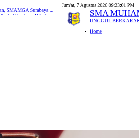
Jum'at, 7 Agustus 2026 09:23:03 PM
ikan, SMAMGA Surabaya ...
SMA MUHA
yah 3 Surabaya Diterima...
UNGGUL BERKARA
iyah 3 Surabaya Tembus P...
Pecahkan Rekor Peser...
Home
l Exploration ke Tiga...
g Kompak Raih Golden Tick...
lur SNBP dan Poltekkes J...
 Siswa Smamga Tutup Keg...
ga Siswa Smamga Jadi Im...
uji Kemenag, Peserta Ter...