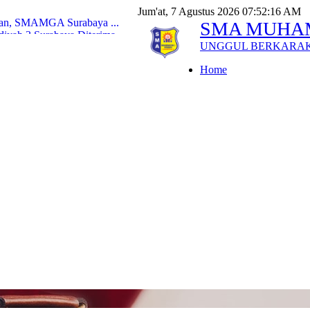
Jum'at, 7 Agustus 2026 07:52:18 AM
ikan, SMAMGA Surabaya ...
SMA MUHA
yah 3 Surabaya Diterima...
UNGGUL BERKARA
iyah 3 Surabaya Tembus P...
Pecahkan Rekor Peser...
Home
l Exploration ke Tiga...
g Kompak Raih Golden Tick...
lur SNBP dan Poltekkes J...
 Siswa Smamga Tutup Keg...
ga Siswa Smamga Jadi Im...
uji Kemenag, Peserta Ter...