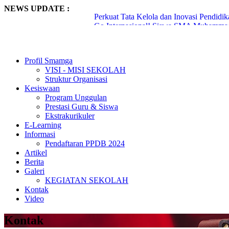
NEWS UPDATE :
Perkuat Tata Kelola dan Inovasi Pendid
Go Internasional! Siswa SMA Muhammadi
Terus meroket, 51 Siswa SMA Muhammad
142 Generasi Qur’ani Smamga Diwisuda, 
Siswa Smamga Surabaya Lakukan Industria
Profil Smamga
Dzaki-Dzaka Siswa Smamga Kembar yan
VISI - MISI SEKOLAH
Smamga Umumkan 20 Siswa Lolos PTN Ja
Struktur Organisasi
Lantunan Ayat Suci Menggema di Udara,
Kesiswaan
Punya Kemampuan Tilawah yang Baik, Ti
Program Unggulan
Keren! Munaqosyah Al-Quran SMAMGA Di
Prestasi Guru & Siswa
Ekstrakurikuler
E-Learning
Informasi
Pendaftaran PPDB 2024
Artikel
Berita
Galeri
KEGIATAN SEKOLAH
Kontak
Video
Kontak