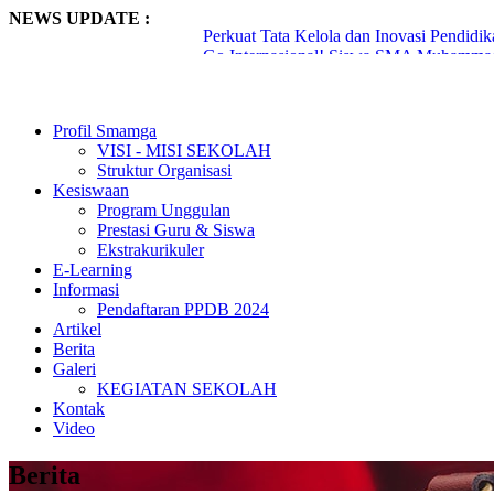
NEWS UPDATE :
Perkuat Tata Kelola dan Inovasi Pendid
Go Internasional! Siswa SMA Muhammadi
Terus meroket, 51 Siswa SMA Muhammad
142 Generasi Qur’ani Smamga Diwisuda, 
Siswa Smamga Surabaya Lakukan Industria
Profil Smamga
Dzaki-Dzaka Siswa Smamga Kembar yan
VISI - MISI SEKOLAH
Smamga Umumkan 20 Siswa Lolos PTN Ja
Struktur Organisasi
Lantunan Ayat Suci Menggema di Udara,
Kesiswaan
Punya Kemampuan Tilawah yang Baik, Ti
Program Unggulan
Keren! Munaqosyah Al-Quran SMAMGA Di
Prestasi Guru & Siswa
Ekstrakurikuler
E-Learning
Informasi
Pendaftaran PPDB 2024
Artikel
Berita
Galeri
KEGIATAN SEKOLAH
Kontak
Video
Berita