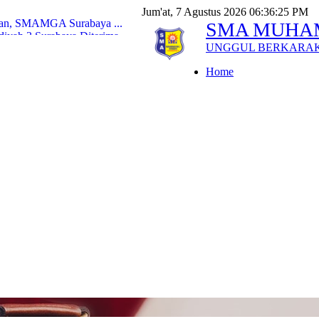
Jum'at, 7 Agustus 2026 06:36:27 PM
ikan, SMAMGA Surabaya ...
SMA MUHA
yah 3 Surabaya Diterima...
UNGGUL BERKARA
iyah 3 Surabaya Tembus P...
Pecahkan Rekor Peser...
Home
l Exploration ke Tiga...
g Kompak Raih Golden Tick...
lur SNBP dan Poltekkes J...
 Siswa Smamga Tutup Keg...
ga Siswa Smamga Jadi Im...
uji Kemenag, Peserta Ter...